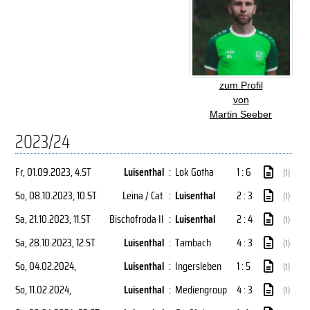
zum Profil
von
Martin Seeber
2023/24
Fr, 01.09.2023
, 4.ST
Luisenthal
:
Lok Gotha
1 : 6
(1)
So, 08.10.2023
, 10.ST
Leina / Cat.
:
Luisenthal
2 : 3
(1)
Sa, 21.10.2023
, 11.ST
Bischofroda II
:
Luisenthal
2 : 4
(1)
Sa, 28.10.2023
, 12.ST
Luisenthal
:
Tambach
4 : 3
(1)
So, 04.02.2024
,
Luisenthal
:
Ingersleben
1 : 5
(1)
So, 11.02.2024
,
Luisenthal
:
Mediengroup
4 : 3
(1)