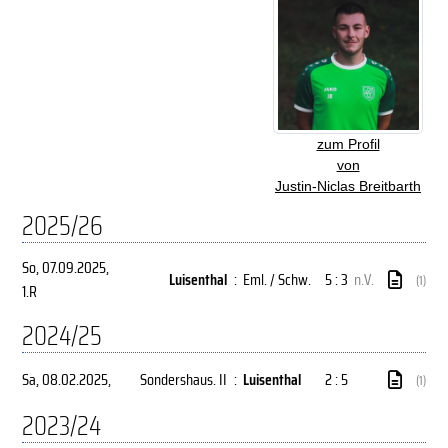
zum Profil
von
Justin-Niclas Breitbarth
2025/26
So, 07.09.2025
,
Luisenthal
:
Eml. / Schw.
5 : 3
n.V.
(1)
1.R
2024/25
Sa, 08.02.2025
,
Sondershaus. II
:
Luisenthal
2 : 5
(1)
2023/24