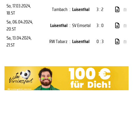
So, 17.03.2024
,
Tambach
:
Luisenthal
3 : 2
(1)
18.ST
Sa, 06.04.2024
,
Luisenthal
:
SV Emsetal
3 : 0
(1)
20.ST
Sa, 13.04.2024
,
RW Tabarz
:
Luisenthal
0 : 3
(1)
21.ST