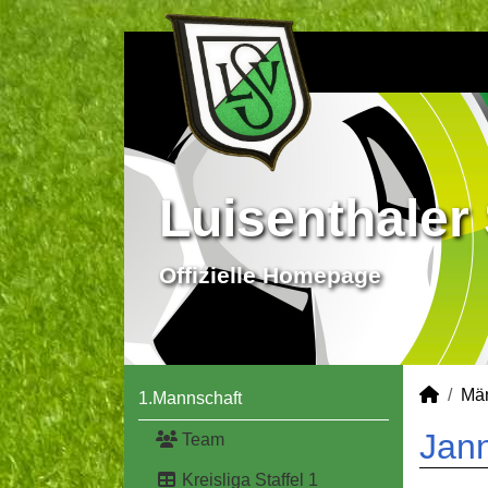
Luisenthaler 
Offizielle Homepage
Mä
1.Mannschaft
Jann
Team
Kreisliga Staffel 1