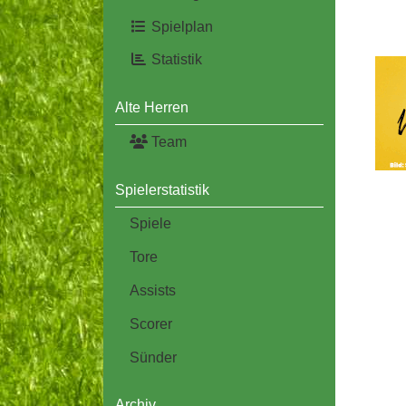
Spielplan
Statistik
Alte Herren
Team
Spielerstatistik
Spiele
Tore
Assists
Scorer
Sünder
Archiv