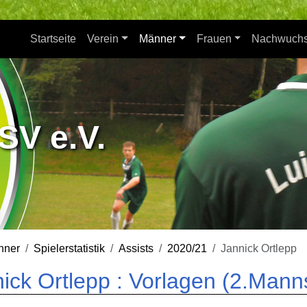
Startseite
Verein
Männer
Frauen
Nachwuch
SV e.V.
nner
Spielerstatistik
Assists
2020/21
Jannick Ortlepp
ick Ortlepp : Vorlagen (2.Mann