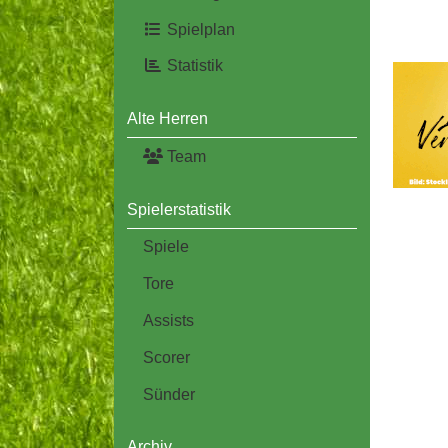
Spielplan
Statistik
Alte Herren
Team
Spielerstatistik
Spiele
Tore
Assists
Scorer
Sünder
Archiv