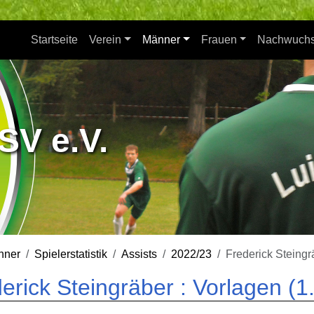
Startseite
Verein
Männer
Frauen
Nachwuch
SV e.V.
nner
Spielerstatistik
Assists
2022/23
Frederick Steingr
erick Steingräber : Vorlagen (