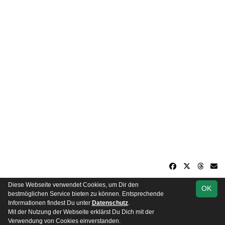
Diese Webseite verwendet Cookies, um Dir den
OK
soccero.de
bestmöglichen Service bieten zu können. Entsprechende
© 2006 - 2026
Informationen findest Du unter
Datenschutz
.
Mit der Nutzung der Webseite erklärst Du Dich mit der
Besucherstatistik
Kontakt
Impressum
Datenschutz
Verwendung von Cookies einverstanden.