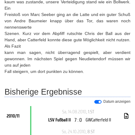
kaum was zustande, unsere Verteidigung stand wie ein Bollwerk.
Ein
Freistoß von Marc Seeber ging an die Latte und ein guter Schuß
von Andre Baumeier knapp über das Tor, das waren noch
nennenswerte
Szenen. Kurz vor dem Abpfiff rutschte Chris der Ball aus der
Hand, aber Catterfeld konnte diese gute Möglichkeit nicht nutzen.
Als Fazit
kann man sagen, nicht überragend gespielt, aber verdient
gewonnen. Im nächsten Spiel gegen Neudietendorf müssen wir
uns auf jeden
Fall steigern, um dort punkten zu können.
Bisherige Ergebnisse
Datum anzeigen
Sa, 14.08.2010
, 1.ST
2010/11
7 : 0
LSV Fußball II
GWCatterfeld II
So, 24.10.2010
, 8.ST