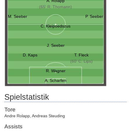
A. Rolapp
(65' R. Thomann)
M. Seeber
P. Seeber
C. Kleipoedszus
J. Seeber
D. Kaps
T. Fleck
(60' C. Lips)
R. Wagner
A. Scharfen
Spielstatistik
Tore
Andre Rolapp
,
Andreas Steuding
Assists