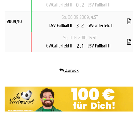
0 : 2
GWCatterfeld II
LSV Fußball II
So, 06.09.2009
, 4.ST
2009/10
3 : 2
LSV Fußball II
GWCatterfeld II
So, 11.04.2010
, 15.ST
2 : 1
GWCatterfeld II
LSV Fußball II
Zurück