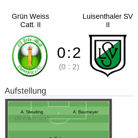
Grün Weiss
Luisenthaler SV
Catt. II
II
0
:
2
(0
:
2)
Aufstellung
A. Steuding
A. Baumeyer
(70' P. Bubrowski)