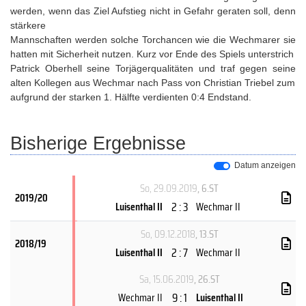
werden, wenn das Ziel Aufstieg nicht in Gefahr geraten soll, denn
stärkere
Mannschaften werden solche Torchancen wie die Wechmarer sie
hatten mit Sicherheit nutzen. Kurz vor Ende des Spiels unterstrich
Patrick Oberhell seine Torjägerqualitäten und traf gegen seine
alten Kollegen aus Wechmar nach Pass von Christian Triebel zum
aufgrund der starken 1. Hälfte verdienten 0:4 Endstand.
Bisherige Ergebnisse
Datum anzeigen
So, 29.09.2019
, 6.ST
2019/20
2 : 3
Luisenthal II
Wechmar II
So, 09.12.2018
, 13.ST
2018/19
2 : 7
Luisenthal II
Wechmar II
Sa, 15.06.2019
, 26.ST
9 : 1
Wechmar II
Luisenthal II