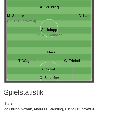
A. Steuding
M. Seeber
D. Kaps
(68' P. Bubrowski)
A. Rolapp
(72' R. Thomann)
T. Fleck
T. Wagner
C. Triebel
A. Schatz
C. Scharfen
Spielstatistik
Tore
2x Philipp Nowak
,
Andreas Steuding
,
Patrick Bubrowski