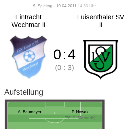
9. Spieltag - 10.04.2011
14:30 Uhr
Eintracht
Luisenthaler SV
Wechmar II
II
0
:
4
(0
:
3)
Aufstellung
A. Baumeyer
P. Nowak
(76' C. Maronde)