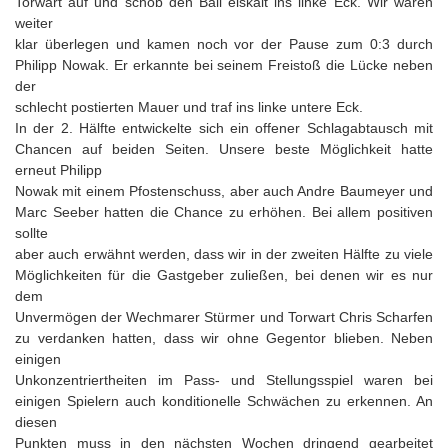
Torwart auf und schob den Ball eiskalt ins linke Eck. Wir waren
weiter
klar überlegen und kamen noch vor der Pause zum 0:3 durch
Philipp Nowak. Er erkannte bei seinem Freistoß die Lücke neben
der
schlecht postierten Mauer und traf ins linke untere Eck.
In der 2. Hälfte entwickelte sich ein offener Schlagabtausch mit
Chancen auf beiden Seiten. Unsere beste Möglichkeit hatte
erneut Philipp
Nowak mit einem Pfostenschuss, aber auch Andre Baumeyer und
Marc Seeber hatten die Chance zu erhöhen. Bei allem positiven
sollte
aber auch erwähnt werden, dass wir in der zweiten Hälfte zu viele
Möglichkeiten für die Gastgeber zuließen, bei denen wir es nur
dem
Unvermögen der Wechmarer Stürmer und Torwart Chris Scharfen
zu verdanken hatten, dass wir ohne Gegentor blieben. Neben
einigen
Unkonzentriertheiten im Pass- und Stellungsspiel waren bei
einigen Spielern auch konditionelle Schwächen zu erkennen. An
diesen
Punkten muss in den nächsten Wochen dringend gearbeitet