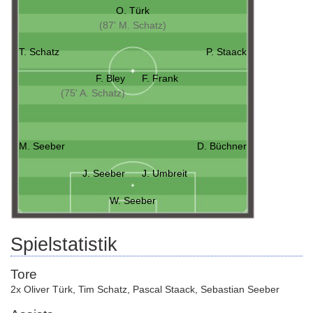
O. Türk
(87' M. Schatz)
T. Schatz
P. Staack
F. Bley
F. Frank
(75' A. Schatz)
M. Seeber
D. Büchner
J. Seeber
J. Umbreit
W. Seeber
Spielstatistik
Tore
2x Oliver Türk
,
Tim Schatz
,
Pascal Staack
,
Sebastian Seeber