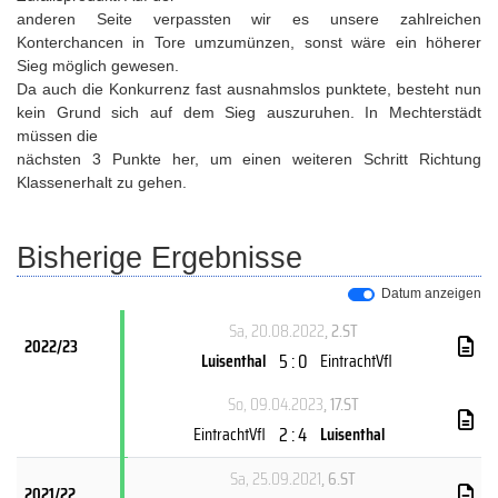
anderen Seite verpassten wir es unsere zahlreichen
Konterchancen in Tore umzumünzen, sonst wäre ein höherer
Sieg möglich gewesen.
Da auch die Konkurrenz fast ausnahmslos punktete, besteht nun
kein Grund sich auf dem Sieg auszuruhen. In Mechterstädt
müssen die
nächsten 3 Punkte her, um einen weiteren Schritt Richtung
Klassenerhalt zu gehen.
Bisherige Ergebnisse
Datum anzeigen
Sa, 20.08.2022
, 2.ST
2022/23
5 : 0
Luisenthal
EintrachtVfl
So, 09.04.2023
, 17.ST
2 : 4
EintrachtVfl
Luisenthal
Sa, 25.09.2021
, 6.ST
2021/22