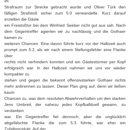
im
Strafraum zur Strecke gebracht wurde und Oliver Türk den
fälligen Strafstoß sicher zum 5:0 verwandelte. Kurz darauf
erzielten die Gäste
ein Freistoßtor bei dem Winfried Seeber nicht gut aus sah. Nach
dem Gegentreffer agierten wir zu nachlässig und die Gothaer
kamen zu
weiteren Chancen. Eine davon führte kurz vor der Halbzeit auch
prompt zum 5:2, als wir nach einem Stellungsfehler eine Flanke
über
rechts nicht verhindern konnten und ein Gästestürmer per Kopf
erfolgreich war. In der Halbzeit nahmen wir uns vor wieder
kompakter zu
stehen und gegen die bekannt offensivstarken Gothaer nichts
mehr anbrennen zu lassen. Dieser Plan ging auf, denn wir ließen
kaum
Chancen zu, was dem resoluten Abwehrverhalten um den starken
Jens Umbreit, der nahezu jedes Kopfballduell gewann, zu
verdanken
war. Ein Gegentreffer fiel dennoch, aber die unglücklich
abgefälschte Flanke die zum 5:3 führte, war eher ein
Zufallsprodukt. Auf der