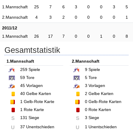
1.Mannschaft
25
7
6
3
0
0
3
5
2.Mannschaft
4
3
2
0
0
0
0
1
2011/12
1.Mannschaft
26
17
7
0
0
1
0
8
Gesamtstatistik
1.Mannschaft
2.Mannschaft
259
Spiele
9
Spiele
59
Tore
5
Tore
45
Vorlagen
3
Vorlagen
40
Gelbe Karten
2
Gelbe Karten
1
Gelb-Rote Karte
0
Gelb-Rote Karten
1
Rote Karte
0
Rote Karten
131 Siege
3 Siege
S
S
37 Unentschieden
1 Unentschieden
U
U