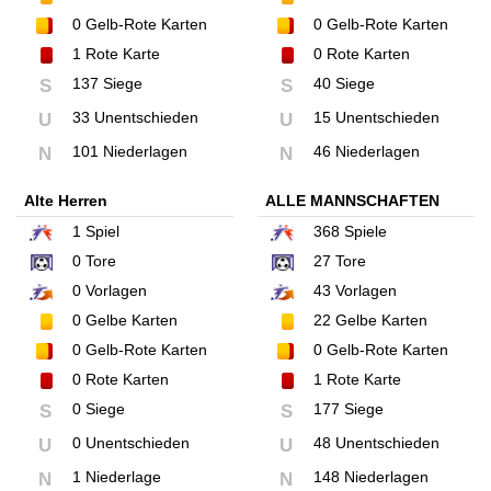
0
Gelb-Rote Karten
0
Gelb-Rote Karten
1
Rote Karte
0
Rote Karten
137 Siege
40 Siege
S
S
33 Unentschieden
15 Unentschieden
U
U
101 Niederlagen
46 Niederlagen
N
N
Alte Herren
ALLE MANNSCHAFTEN
1
Spiel
368
Spiele
0
Tore
27
Tore
0
Vorlagen
43
Vorlagen
0
Gelbe Karten
22
Gelbe Karten
0
Gelb-Rote Karten
0
Gelb-Rote Karten
0
Rote Karten
1
Rote Karte
0 Siege
177 Siege
S
S
0 Unentschieden
48 Unentschieden
U
U
1 Niederlage
148 Niederlagen
N
N