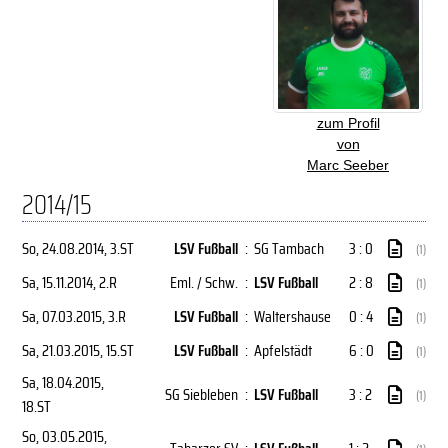
zum Profil
von
Marc Seeber
2014/15
So, 24.08.2014
, 3.ST
LSV Fußball
:
SG Tambach
3 : 0
(1)
Sa, 15.11.2014
, 2.R
Eml. / Schw.
:
LSV Fußball
2 : 8
(1)
Sa, 07.03.2015
, 3.R
LSV Fußball
:
Waltershause
0 : 4
(1)
Sa, 21.03.2015
, 15.ST
LSV Fußball
:
Apfelstädt
6 : 0
(1)
Sa, 18.04.2015
,
SG Siebleben
:
LSV Fußball
3 : 2
(1)
18.ST
So, 03.05.2015
,