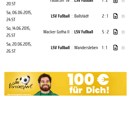
Tabarzer SV
:
LSV Fußball
1 : 2
(1)
20.ST
Sa, 06.06.2015
,
LSV Fußball
:
Ballstädt
2 : 1
(1)
24.ST
So, 14.06.2015
,
Wacker Gotha II
:
LSV Fußball
5 : 2
(1)
25.ST
Sa, 20.06.2015
,
LSV Fußball
:
Wandersleben
1 : 1
(1)
26.ST