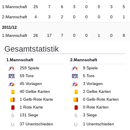
1.Mannschaft
25
7
6
3
0
0
3
5
2.Mannschaft
4
3
2
0
0
0
0
1
2011/12
1.Mannschaft
26
17
7
0
0
1
0
8
Gesamtstatistik
1.Mannschaft
2.Mannschaft
259
Spiele
9
Spiele
59
Tore
5
Tore
45
Vorlagen
3
Vorlagen
40
Gelbe Karten
2
Gelbe Karten
1
Gelb-Rote Karte
0
Gelb-Rote Karten
1
Rote Karte
0
Rote Karten
131 Siege
3 Siege
S
S
37 Unentschieden
1 Unentschieden
U
U