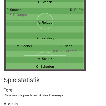
P. Staack
P. Seeber
D. Rüffer
(46' P. Junge)
A. Rolapp
A. Steuding
M. Seeber
C. Triebel
(58' S. Gollhardt)
A. Schatz
C. Scharfen
Spielstatistik
Tore
Christian Kleipoedszus
,
Andre Baumeyer
Assists