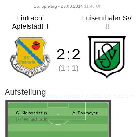
15. Spieltag - 23.03.2014
11:45 Uhr
Eintracht
Luisenthaler SV
Apfelstädt II
II
2
:
2
(1
:
1)
Aufstellung
C. Kleipoedszus
A. Baumeyer
(77' M. Sichardt)