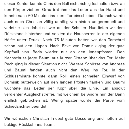
dieser Konter konnte Chris den Ball nicht richtig festhalten bzw. an
den Körper ziehen. Grau trat ihm das Leder aus der Hand und
konnte nach 60 Minuten ins leere Tor einschieben. Danach wurde
auch noch Christian völlig unnötig von hinten umgerempelt und
verletzte sich dabei schwer an der Schulter. Nun liefen wir dem
Rückstand hinterher und setzten die Hausherren in der eigenen
Hälfte unter Druck. Nach 75 Minuten hatten wir den Torschrei
schon auf den Lippen. Nach Ecke von Dominik ging der gute
Kopfball von Beda wieder nur an den Innenpfosten. Den
Nachschuss jagte Baumi aus kurzer Distanz über das Tor. Mehr
Pech ging in dieser Situation nicht. Weitere Schüsse von Andreas
und Baumi fanden auch nicht den Weg ins Tor. In der
Schlussminute konnte dann Rolli einen schnellen Einwurf von
Dominik butterweich auf den langen Pfosten flanken und Baumi
wuchtete das Leder per Kopf über die Linie. Ein absolut
verdienter Ausgleichstreffer, mit welchem bei Andre nun der Bann
endlich gebrochen ist. Wenig später wurde die Partie vom
Schiedsrichter beendet.
Wir wünschen Christian Triebel gute Besserung und hoffen auf
baldige Rückkehr ins Team.