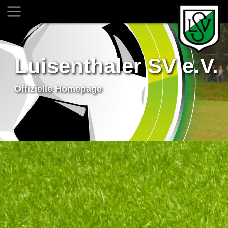
Luisenthaler SV e.V.
Offizielle Homepage