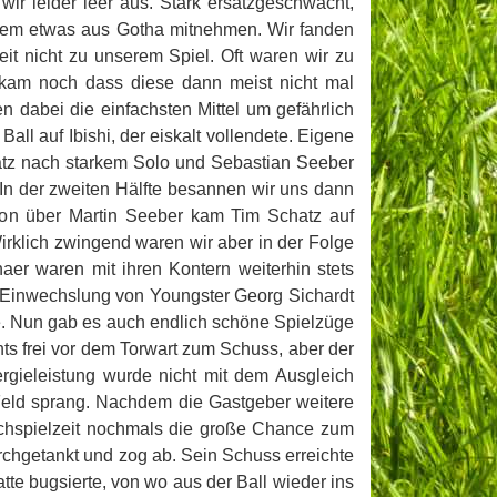
ir leider leer aus. Stark ersatzgeschwächt,
otzdem etwas aus Gotha mitnehmen. Wir fanden
it nicht zu unserem Spiel. Oft waren wir zu
u kam noch dass diese dann meist nicht mal
dabei die einfachsten Mittel um gefährlich
ll auf Ibishi, der eiskalt vollendete. Eigene
atz nach starkem Solo und Sebastian Seeber
In der zweiten Hälfte besannen wir uns dann
tion über Martin Seeber kam Tim Schatz auf
irklich zwingend waren wir aber in der Folge
aer waren mit ihren Kontern weiterhin stets
er Einwechslung von Youngster Georg Sichardt
ive. Nun gab es auch endlich schöne Spielzüge
ts frei vor dem Torwart zum Schuss, aber der
ergieleistung wurde nicht mit dem Ausgleich
Feld sprang. Nachdem die Gastgeber weitere
Nachspielzeit nochmals die große Chance zum
rchgetankt und zog ab. Sein Schuss erreichte
te bugsierte, von wo aus der Ball wieder ins