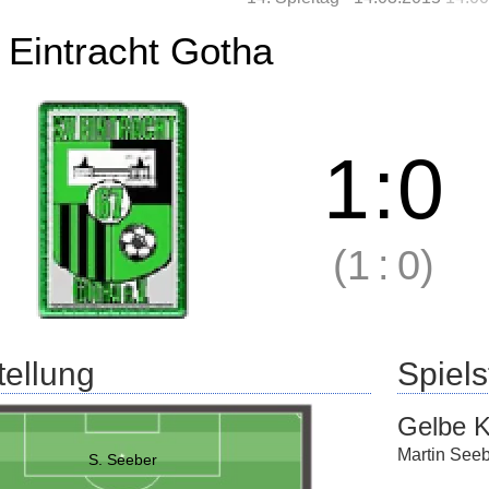
l Eintracht Gotha
1
:
0
(1
:
0)
tellung
Spielst
Gelbe K
Martin Seeb
S. Seeber