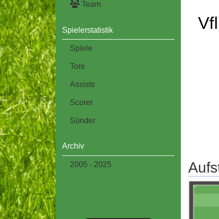
Team
Vf
Spielerstatistik
Spiele
Tore
Assists
Scorer
Sünder
Archiv
Aufs
2005 - 2025