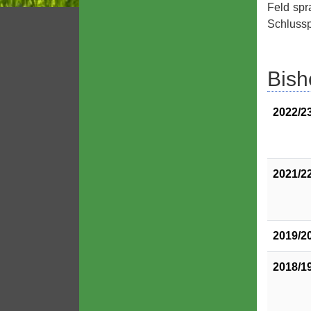
Feld spr
Schlussp
Bish
2022/2
2021/2
2019/2
2018/1