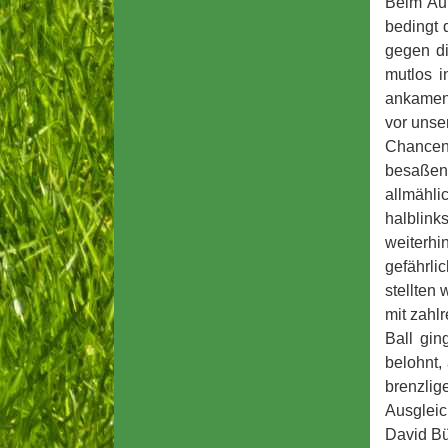
Beim Auf
bedingt 
gegen di
mutlos i
ankamen 
vor unse
Chancen 
besaßen 
allmähli
halblink
weiterhi
gefährli
stellten
mit zahl
Ball gin
belohnt,
brenzlig
Ausgleic
David Bü