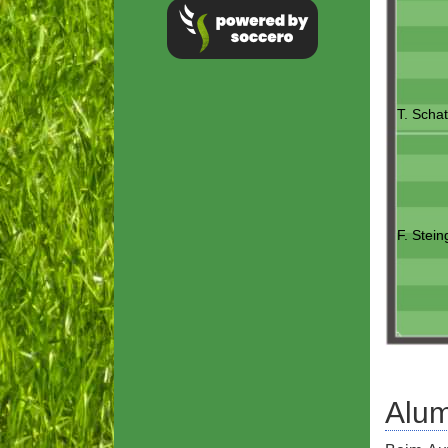
T. Scha
F. Stein
Alum