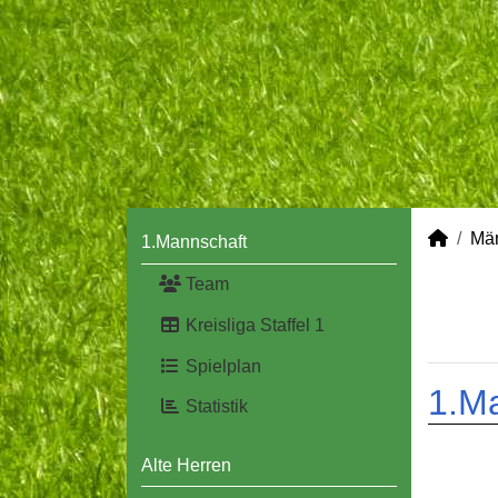
Mä
1.Mannschaft
Team
Kreisliga Staffel 1
Spielplan
1.M
Statistik
Alte Herren