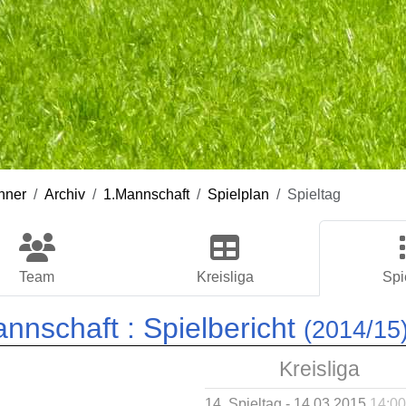
nner
Archiv
1.Mannschaft
Spielplan
Spieltag
Team
Kreisliga
Spi
annschaft :
Spielbericht
(2014/15
Kreisliga
14. Spieltag - 14.03.2015
14:00