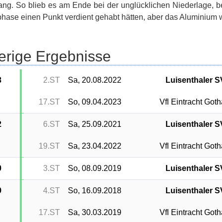
ang. So blieb es am Ende bei der unglücklichen Niederlage, be
hase einen Punkt verdient gehabt hätten, aber das Aluminium wa
erige Ergebnisse
3
2.ST
Sa, 20.08.2022
Luisenthaler S
17.ST
So, 09.04.2023
Vfl Eintracht Goth
2
6.ST
Sa, 25.09.2021
Luisenthaler S
19.ST
Sa, 23.04.2022
Vfl Eintracht Goth
0
3.ST
So, 08.09.2019
Luisenthaler S
9
4.ST
So, 16.09.2018
Luisenthaler S
17.ST
Sa, 30.03.2019
Vfl Eintracht Goth