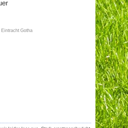
uer
l Eintracht Gotha