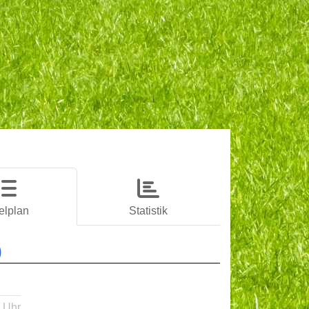
elplan
Statistik
)
 Uhr