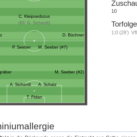
Zuscha
10
C. Kleipoedszus
Torfolge
(65' G. Sichardt)
1:0 (28')
Vf
tz
D. Büchner
P. Seeber
M. Seeber (#7)
gräber
M. Seeber (#2)
A. Sichardt
A. Schatz
T. Pidan
iniumallergie