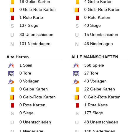
18
Gelbe Karten
4
Gelbe Karten
0
Gelb-Rote Karten
0
Gelb-Rote Karten
1
Rote Karte
0
Rote Karten
137 Siege
40 Siege
S
S
33 Unentschieden
15 Unentschieden
U
U
101 Niederlagen
46 Niederlagen
N
N
Alte Herren
ALLE MANNSCHAFTEN
1
Spiel
368
Spiele
0
Tore
27
Tore
0
Vorlagen
43
Vorlagen
0
Gelbe Karten
22
Gelbe Karten
0
Gelb-Rote Karten
0
Gelb-Rote Karten
0
Rote Karten
1
Rote Karte
0 Siege
177 Siege
S
S
0 Unentschieden
48 Unentschieden
U
U
1 Niederlage
148 Niederlagen
N
N