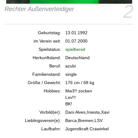
2
Rechter Außenverteidiger
Geburtstag:
13.01.1992
im Verein seit:
01.07.2000
Spielstatus:
spielbereit
Herkunftsland:
Deutschland
Beruf:
azubi
Familienstand:
single
Größe / Gewicht:
176 cm / 68 kg
Hobbies:
Mw3!! zocken
Lsv!!!
BK!
Vorbild(er):
Dani Alves,Iniesta,Xavi
Lieblingsverein(e):
Barca,Bremen,LSV
Laufbahn:
Jugendkraft Crawinkel