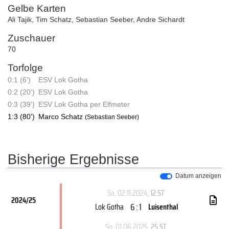
Gelbe Karten
Ali Tajik
,
Tim Schatz
,
Sebastian Seeber
,
Andre Sichardt
Zuschauer
70
Torfolge
0:1 (6')
ESV Lok Gotha
0:2 (20')
ESV Lok Gotha
0:3 (39')
ESV Lok Gotha per Elfmeter
1:3 (80')
Marco Schatz
(Sebastian Seeber)
Bisherige Ergebnisse
Datum anzeigen
Sa, 02.11.2024
, 12.ST
2024/25
6 : 1
Lok Gotha
Luisenthal
So, 01.06.2025
, 25.ST