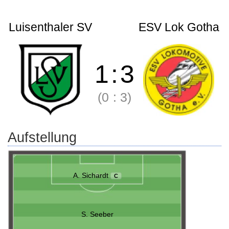
Luisenthaler SV
ESV Lok Gotha
1
:
3
(0
:
3)
Aufstellung
A. Sichardt
C
S. Seeber