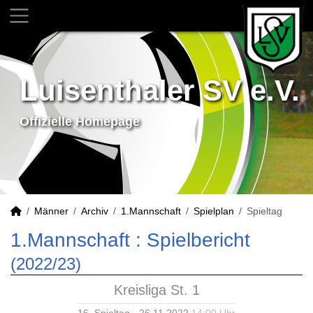
Luisenthaler SV e.V.
Offizielle Homepage
Männer
Archiv
1.Mannschaft
Spielplan
Spieltag
1.Mannschaft :
Spielbericht
(2022/23)
Kreisliga St. 1