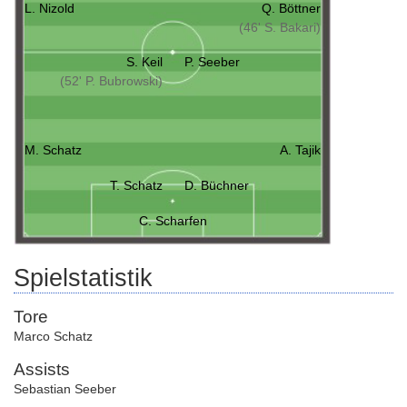
L. Nizold
Q. Böttner
(46' S. Bakari)
S. Keil
P. Seeber
(52' P. Bubrowski)
M. Schatz
A. Tajik
T. Schatz
D. Büchner
C. Scharfen
Spielstatistik
Tore
Marco Schatz
Assists
Sebastian Seeber