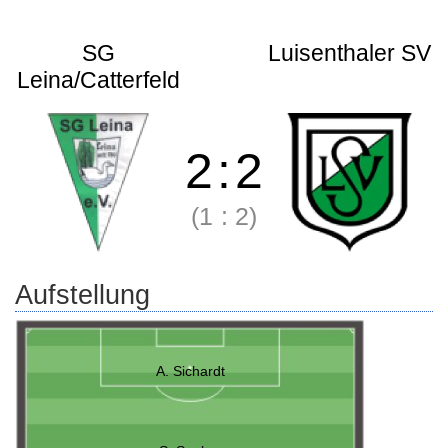
SG
Luisenthaler SV
Leina/Catterfeld
2
:
2
(1
:
2)
Aufstellung
A. Sichardt