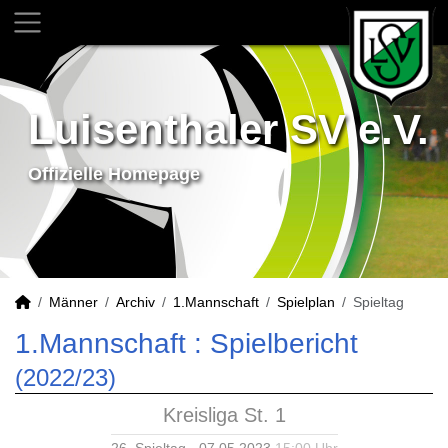
Luisenthaler SV e.V.
Offizielle Homepage
Männer
Archiv
1.Mannschaft
Spielplan
Spieltag
1.Mannschaft :
Spielbericht
(2022/23)
Kreisliga St. 1