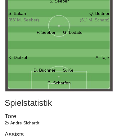
S. Seeber
S. Bakari
Q. Böttner
(83' M. Seeber)
(61' M. Schatz)
P. Seeber
G. Lodato
K. Dietzel
A. Tajik
D. Büchner
S. Keil
C. Scharfen
Spielstatistik
Tore
2x Andre Sichardt
Assists