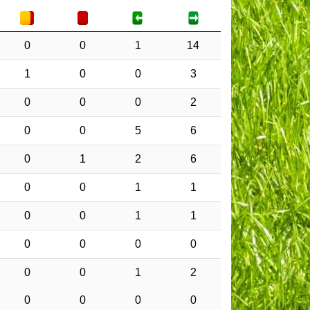
0
0
1
14
1
0
0
3
0
0
0
2
0
0
5
6
0
1
2
6
0
0
1
1
0
0
1
1
0
0
0
0
0
0
1
2
0
0
0
0