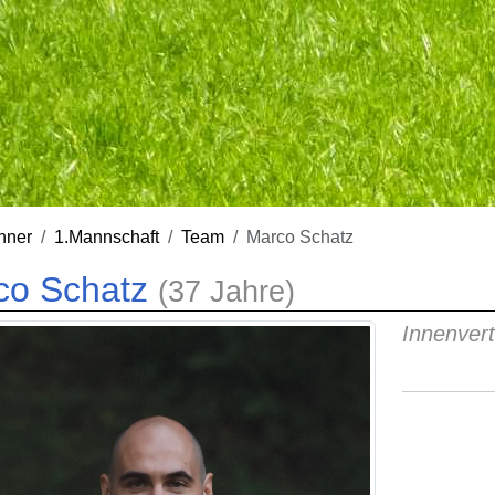
nner
1.Mannschaft
Team
Marco Schatz
co Schatz
(37 Jahre)
Innenvert