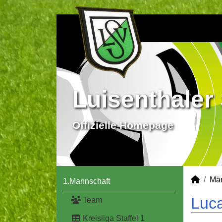
Luisenthaler 
Offizielle Homepage
Mä
1.Mannschaft
Luca
Team
Kreisliga Staffel 1