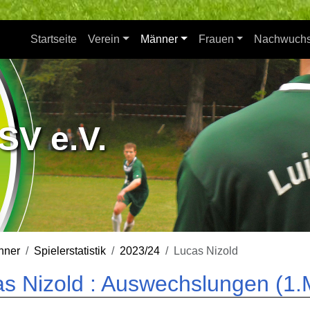
Startseite
Verein
Männer
Frauen
Nachwuch
SV e.V.
nner
Spielerstatistik
2023/24
Lucas Nizold
s Nizold : Auswechslungen (1.