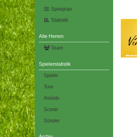
Spielplan
Statistik
Alte Herren
Team
Spielerstatistik
Spiele
Tore
Assists
Scorer
Sünder
Archiv