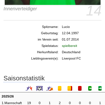
14
Innenverteidiger
Spitzname:
Lucio
Geburtstag:
12.04.1997
im Verein seit:
01.07.2014
Spielstatus:
spielbereit
Herkunftsland:
Deutschland
Lieblingsverein(e):
Liverpool FC
Saisonstatistik
2025/26
1.Mannschaft
19
0
1
2
0
0
0
1