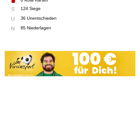
0
Rote Karten
124 Siege
S
36 Unentschieden
U
85 Niederlagen
N