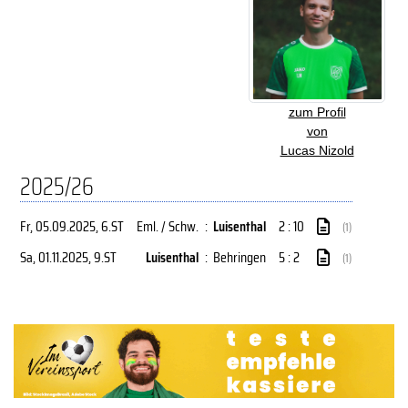
zum Profil
von
Lucas Nizold
2025/26
Fr, 05.09.2025
, 6.ST
Eml. / Schw.
:
Luisenthal
2 : 10
(1)
Sa, 01.11.2025
, 9.ST
Luisenthal
:
Behringen
5 : 2
(1)