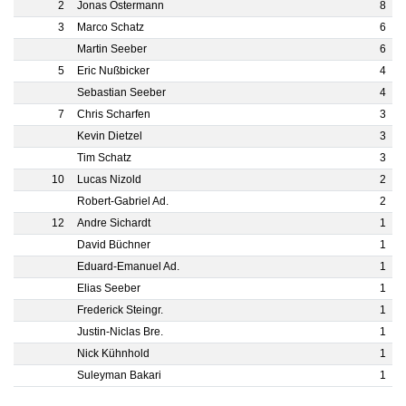
2
Jonas Ostermann
8
3
Marco Schatz
6
Martin Seeber
6
5
Eric Nußbicker
4
Sebastian Seeber
4
7
Chris Scharfen
3
Kevin Dietzel
3
Tim Schatz
3
10
Lucas Nizold
2
Robert-Gabriel Ad.
2
12
Andre Sichardt
1
David Büchner
1
Eduard-Emanuel Ad.
1
Elias Seeber
1
Frederick Steingr.
1
Justin-Niclas Bre.
1
Nick Kühnhold
1
Suleyman Bakari
1