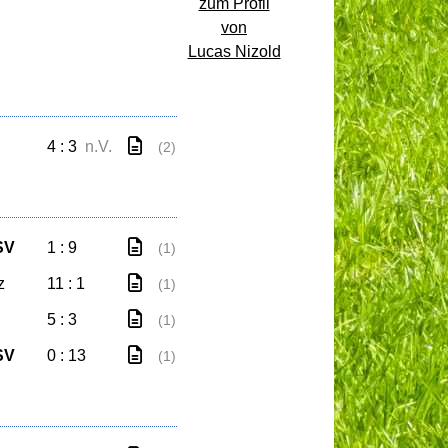
zum Profil
von
Lucas Nizold
4 : 3
n.V.
(2)
SV
1 : 9
(1)
z
11 : 1
(1)
5 : 3
(1)
SV
0 : 13
(1)