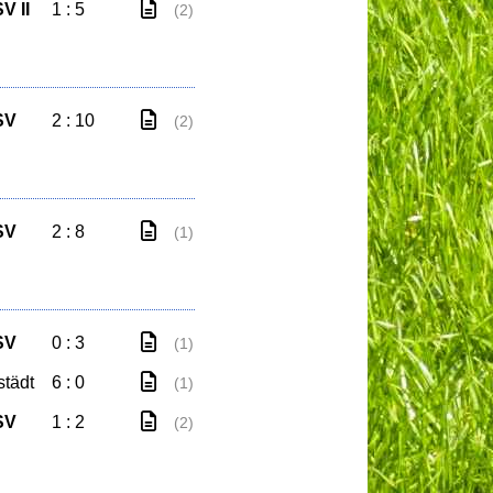
V II
1 : 5
(2)
SV
2 : 10
(2)
SV
2 : 8
(1)
SV
0 : 3
(1)
städt
6 : 0
(1)
SV
1 : 2
(2)