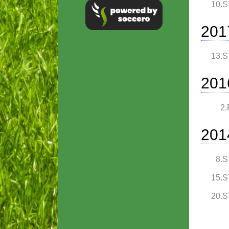
10.S
201
13.S
201
2.
201
8.S
15.S
20.S