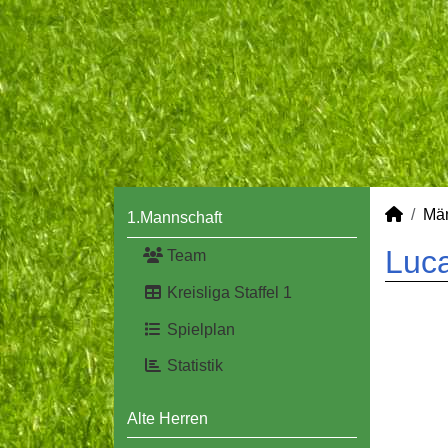
Mä
1.Mannschaft
Luca
Team
Kreisliga Staffel 1
Spielplan
Statistik
Alte Herren