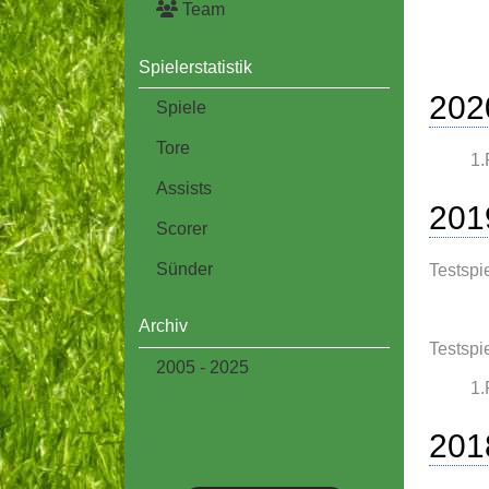
Team
Spielerstatistik
202
Spiele
Tore
1.
Assists
201
Scorer
Sünder
Testspi
Archiv
Testspi
2005 - 2025
1.
201