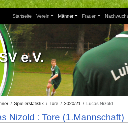
Startseite
Verein
Männer
Frauen
Nachwuch
SV e.V.
nner
Spielerstatistik
Tore
2020/21
Lucas Nizold
s Nizold : Tore (1.Mannschaft)