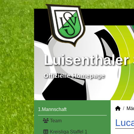
Luisenthaler 
Offizielle Homepage
Mä
1.Mannschaft
Luca
Team
Kreisliga Staffel 1