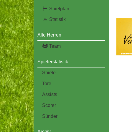
Spielplan
Statistik
Alte Herren
Team
Spielerstatistik
Spiele
Tore
Assists
Scorer
Sünder
Archiv