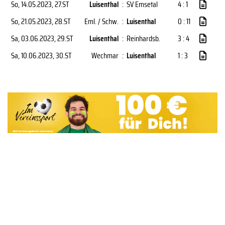
So, 14.05.2023
, 27.ST
Luisenthal
:
SV Emsetal
4 : 1
So, 21.05.2023
, 28.ST
Eml. / Schw.
:
Luisenthal
0 : 11
Sa, 03.06.2023
, 29.ST
Luisenthal
:
Reinhardsb.
3 : 4
Sa, 10.06.2023
, 30.ST
Wechmar
:
Luisenthal
1 : 3