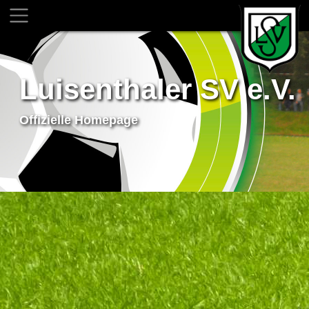
Luisenthaler SV e.V.
Offizielle Homepage