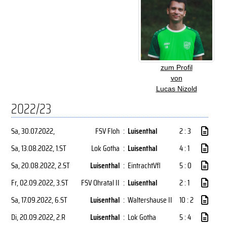
zum Profil
von
Lucas Nizold
2022/23
Sa, 30.07.2022
,
FSV Floh
:
Luisenthal
2 : 3
Sa, 13.08.2022
, 1.ST
Lok Gotha
:
Luisenthal
4 : 1
Sa, 20.08.2022
, 2.ST
Luisenthal
:
EintrachtVfl
5 : 0
Fr, 02.09.2022
, 3.ST
FSV Ohratal II
:
Luisenthal
2 : 1
Sa, 17.09.2022
, 6.ST
Luisenthal
:
Waltershause II
10 : 2
Di, 20.09.2022
, 2.R
Luisenthal
:
Lok Gotha
5 : 4