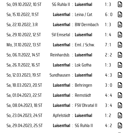
So, 09.10.2022
, 10.ST
SG Ruhla II
:
Luisenthal
1 : 3
Sa, 15.10.2022
, 11.ST
Luisenthal
:
Leina / Cat.
6 : 0
Sa, 22.10.2022
, 3.R
Luisenthal
:
BW Dermbach
1 : 3
Sa, 29.10.2022
, 12.ST
SV Emsetal
:
Luisenthal
1 : 4
Mo, 31.10.2022
, 13.ST
Luisenthal
:
Eml. / Schw.
7 : 1
So, 06.11.2022
, 14.ST
Reinhardsb.
:
Luisenthal
2 : 2
Sa, 26.11.2022
, 16.ST
Luisenthal
:
Lok Gotha
1 : 3
So, 12.03.2023
, 19.ST
Sundhausen
:
Luisenthal
4 : 3
Sa, 18.03.2023
, 20.ST
Luisenthal
:
Behringen
3 : 0
Sa, 01.04.2023
, 22.ST
Luisenthal
:
Remstädt
4 : 4
Sa, 08.04.2023
, 18.ST
Luisenthal
:
FSV Ohratal II
3 : 4
So, 23.04.2023
, 24.ST
Apfelstädt
:
Luisenthal
1 : 2
Sa, 29.04.2023
, 25.ST
Luisenthal
:
SG Ruhla II
4 : 2