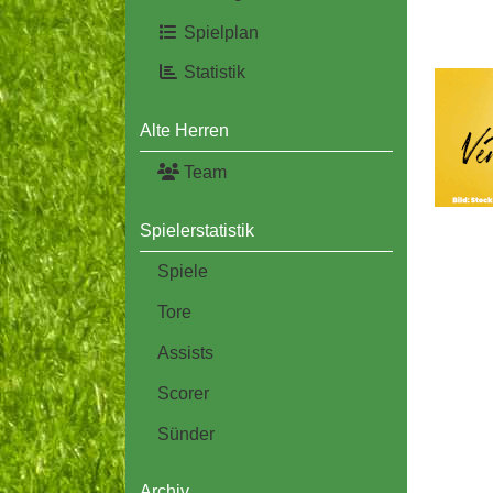
Spielplan
Statistik
Alte Herren
Team
Spielerstatistik
Spiele
Tore
Assists
Scorer
Sünder
Archiv