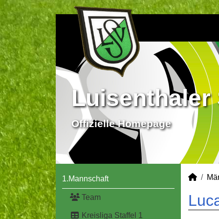
Luisenthaler 
Offizielle Homepage
Mä
1.Mannschaft
Luca
Team
Kreisliga Staffel 1