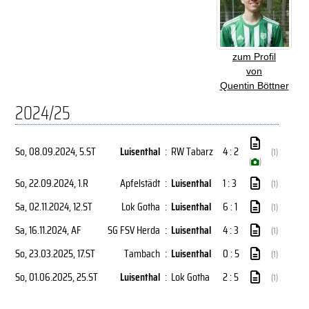
zum Profil
von
Quentin Böttner
2024/25
So, 08.09.2024
, 5.ST
Luisenthal
:
RW Tabarz
4 : 2
(1)
(
)
So, 22.09.2024
, 1.R
Apfelstädt
:
Luisenthal
1 : 3
(1)
Sa, 02.11.2024
, 12.ST
Lok Gotha
:
Luisenthal
6 : 1
(1)
Sa, 16.11.2024
, AF
SG FSV Herda
:
Luisenthal
4 : 3
(1)
So, 23.03.2025
, 17.ST
Tambach
:
Luisenthal
0 : 5
(1)
So, 01.06.2025
, 25.ST
Luisenthal
:
Lok Gotha
2 : 5
(1)