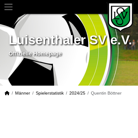
Luisenthaler SV e.V.
Offizielle Homepage
Männer
Spielerstatistik
2024/25
Quentin Böttner