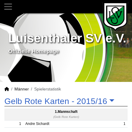
Luisenthaler SV e.V.
Offizielle Homepage
Männer
Spielerstatistik
Gelb Rote Karten -
2015/16
1.Mannschaft
(Gelb Rote Karten)
1
Andre Sichardt
1