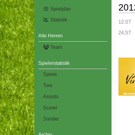
201
Spielplan
Statistik
12.ST
24.ST
Alte Herren
Team
Spielerstatistik
Spiele
Tore
Assists
Scorer
Sünder
Archiv