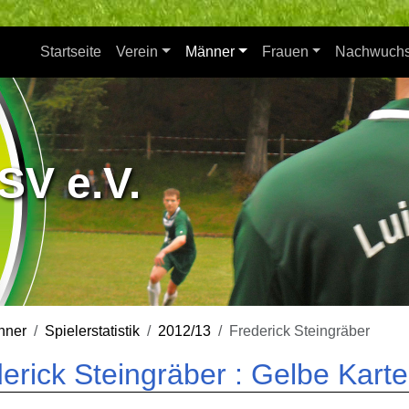
Startseite
Verein
Männer
Frauen
Nachwuch
SV e.V.
nner
Spielerstatistik
2012/13
Frederick Steingräber
erick Steingräber : Gelbe Kart