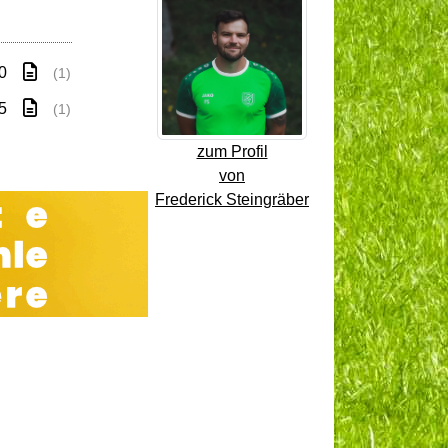
 0
(1)
 5
(1)
zum Profil
von
Frederick Steingräber