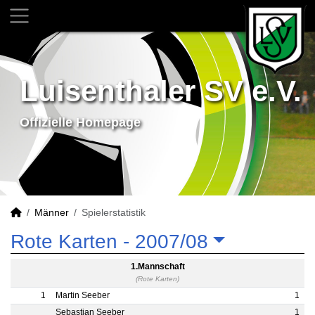
Luisenthaler SV e.V.
Offizielle Homepage
Männer
Spielerstatistik
Rote Karten -
2007/08
1.Mannschaft
(Rote Karten)
1
Martin Seeber
1
Sebastian Seeber
1