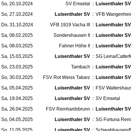
So, 20.10.2024
SV Emsetal
:
Luisenthaler SV
So, 27.10.2024
Luisenthaler SV
:
VFB Wangenhei
Do, 31.10.2024
VFB 1919 Vacha III
:
Luisenthaler SV
Sa, 08.02.2025
Sondershausen II
:
Luisenthaler SV
Sa, 08.03.2025
Fahner Höhe II
:
Luisenthaler SV
Sa, 15.03.2025
Luisenthaler SV
:
SG Leina/Catterf
So, 23.03.2025
Tambach
:
Luisenthaler SV
So, 30.03.2025
FSV Rot Weiss Tabarz
:
Luisenthaler SV
Sa, 05.04.2025
Luisenthaler SV
:
FSV Waltershaus
Sa, 19.04.2025
Luisenthaler SV
:
SV Emsetal
Sa, 26.04.2025
FSV Reinhardsbrunn
:
Luisenthaler SV
So, 04.05.2025
Luisenthaler SV
:
SG Fortuna Rem
So, 11.05.2025
Luisenthaler SV
:
Schwabhausen/