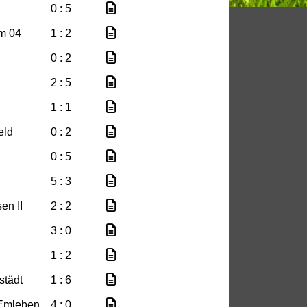
0 : 5
m 04
1 : 2
0 : 2
2 : 5
1 : 1
eld
0 : 2
0 : 5
5 : 3
en II
2 : 2
3 : 0
1 : 2
städt
1 : 6
Emleben
4 : 0