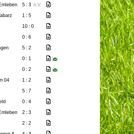
Emleben
5 : 3
n.V.
abarz
1 : 5
10 : 0
0 : 6
ngen
5 : 2
0 : 1
(
)
0 : 2
(
)
m 04
1 : 2
5 : 7
eld
0 : 4
Emleben
2 : 3
2 : 2
rgen II
4 : 3