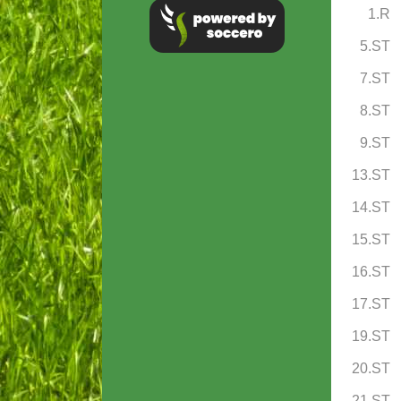
1.R
5.ST
7.ST
8.ST
9.ST
13.ST
14.ST
15.ST
16.ST
17.ST
19.ST
20.ST
21.ST