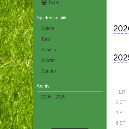
Team
Spielerstatistik
202
Spiele
Tore
Assists
202
Scorer
Sünder
Archiv
1.R
2005 - 2025
2.ST
3.ST
6.ST