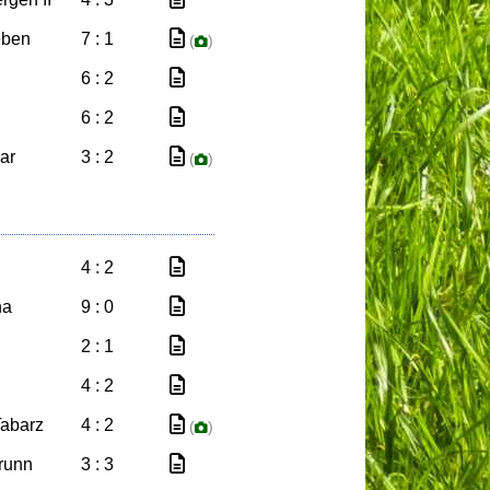
eben
7 : 1
(
)
6 : 2
6 : 2
ar
3 : 2
(
)
4 : 2
na
9 : 0
2 : 1
4 : 2
abarz
4 : 2
(
)
runn
3 : 3