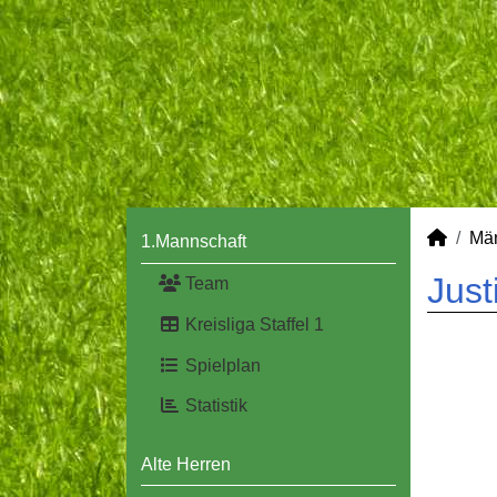
Mä
1.Mannschaft
Just
Team
Kreisliga Staffel 1
Spielplan
Statistik
Alte Herren