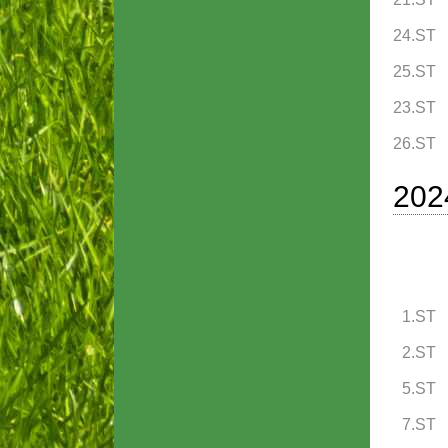
24.ST
25.ST
23.ST
26.ST
202
1.ST
2.ST
5.ST
7.ST