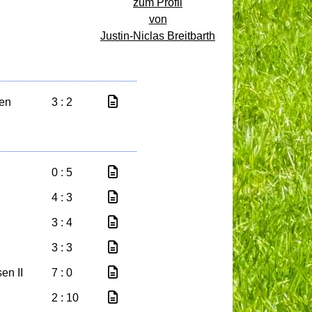
zum Profil
von
Justin-Niclas Breitbarth
den
3 : 2
0 : 5
4 : 3
3 : 4
3 : 3
en II
7 : 0
2 : 10