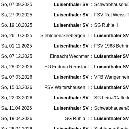
So, 07.09.2025
Luisenthaler SV
:
Schwabhausen/
Sa, 27.09.2025
Luisenthaler SV
:
FSV Rot Weiss T
So, 19.10.2025
Luisenthaler SV
:
SG Ruhla II
So, 26.10.2025
Siebleben/Seebergen II
:
Luisenthaler SV
Sa, 01.11.2025
Luisenthaler SV
:
FSV 1968 Behri
So, 07.12.2025
Eintracht Wechmar
:
Luisenthaler SV
Sa, 28.02.2026
SG Fortuna Remstädt
:
Luisenthaler SV
Sa, 07.03.2026
Luisenthaler SV
:
VFB Wangenhei
So, 15.03.2026
FSV Waltershausen II
:
Luisenthaler SV
So, 22.03.2026
Luisenthaler SV
:
SG Leina/Catterf
Sa, 11.04.2026
Luisenthaler SV
:
Schwabhausen/
So, 19.04.2026
SG Ruhla II
:
Luisenthaler SV
So, 26.04.2026
Luisenthaler SV
:
Siebleben/Seebe