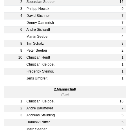
2
Sebastian Seeber
16
3
Philipp Nowak
9
4
David Büchner
7
Denny Dammrich
7
6
Andre Sichardt
4
Martin Seeber
4
8
Tim Schatz
3
9
Peter Seeber
2
10
Christian Heidt
1
Christian Kleipoe.
1
Frederick Steingr.
1
Jens Umbreit
1
2.Mannschaft
(Tore)
1
Christian Kleipoe.
16
2
Andre Baumeyer
7
3
Andreas Steuding
5
Dominik Rüffer
5
Marc Seeber
5