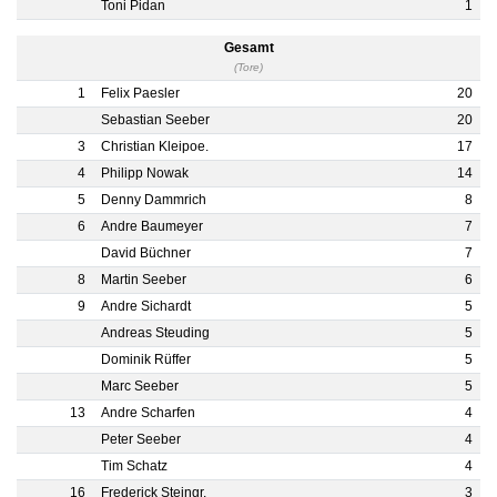
Toni Pidan
1
Gesamt
(Tore)
1
Felix Paesler
20
Sebastian Seeber
20
3
Christian Kleipoe.
17
4
Philipp Nowak
14
5
Denny Dammrich
8
6
Andre Baumeyer
7
David Büchner
7
8
Martin Seeber
6
9
Andre Sichardt
5
Andreas Steuding
5
Dominik Rüffer
5
Marc Seeber
5
13
Andre Scharfen
4
Peter Seeber
4
Tim Schatz
4
16
Frederick Steingr.
3