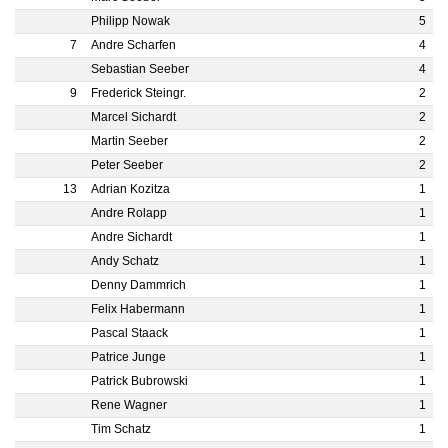
Philipp Nowak
5
7
Andre Scharfen
4
Sebastian Seeber
4
9
Frederick Steingr.
2
Marcel Sichardt
2
Martin Seeber
2
Peter Seeber
2
13
Adrian Kozitza
1
Andre Rolapp
1
Andre Sichardt
1
Andy Schatz
1
Denny Dammrich
1
Felix Habermann
1
Pascal Staack
1
Patrice Junge
1
Patrick Bubrowski
1
Rene Wagner
1
Tim Schatz
1