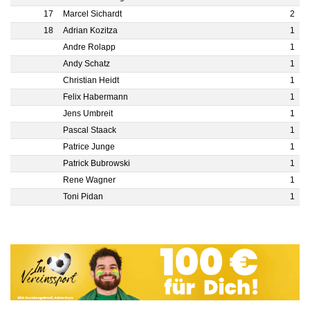
17
Marcel Sichardt
2
18
Adrian Kozitza
1
Andre Rolapp
1
Andy Schatz
1
Christian Heidt
1
Felix Habermann
1
Jens Umbreit
1
Pascal Staack
1
Patrice Junge
1
Patrick Bubrowski
1
Rene Wagner
1
Toni Pidan
1