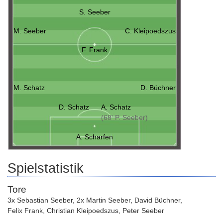
S. Seeber
M. Seeber
C. Kleipoedszus
F. Frank
M. Schatz
D. Büchner
D. Schatz
A. Schatz
(68' P. Seeber)
A. Scharfen
Spielstatistik
Tore
3x Sebastian Seeber
,
2x Martin Seeber
,
David Büchner
,
Felix Frank
,
Christian Kleipoedszus
,
Peter Seeber