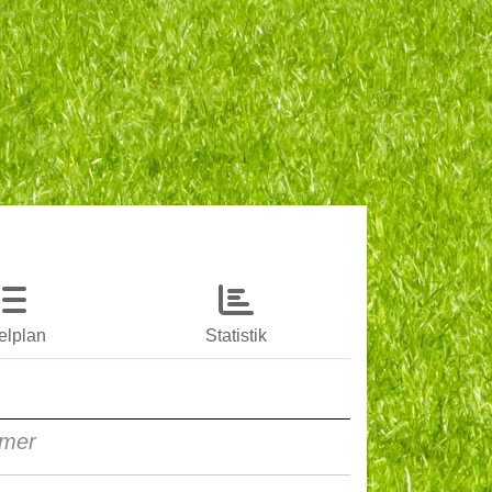
elplan
Statistik
rmer