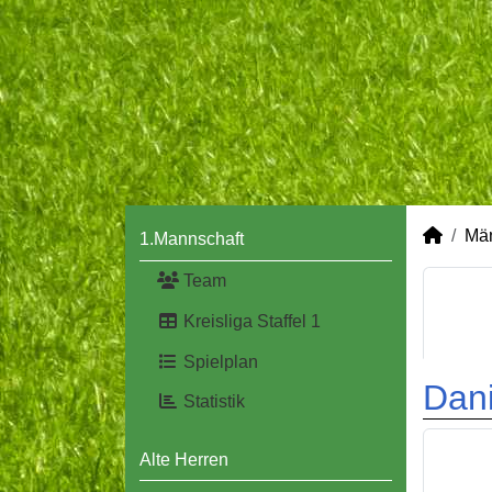
Mä
1.Mannschaft
Team
Kreisliga Staffel 1
Spielplan
Dani
Statistik
Alte Herren