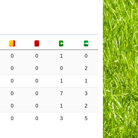
0
0
1
0
0
0
0
2
0
0
1
1
0
0
7
3
0
0
1
2
0
0
3
5