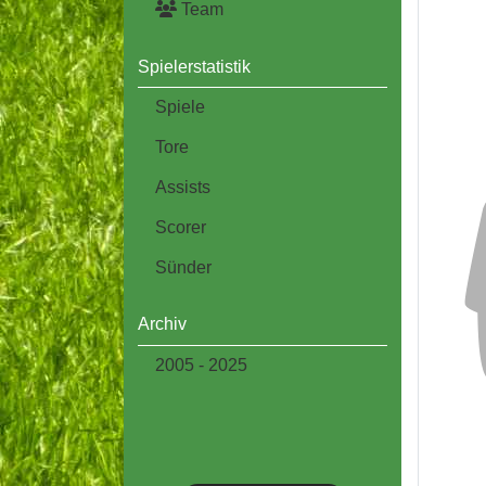
Team
Spielerstatistik
Spiele
Tore
Assists
Scorer
Sünder
Archiv
2005 - 2025