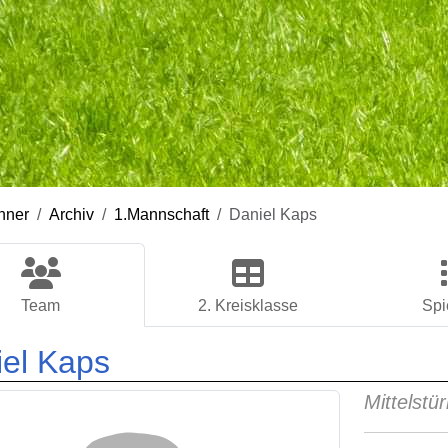
nner
Archiv
1.Mannschaft
Daniel Kaps
Team
2. Kreisklasse
Spi
el Kaps
Mittelstü