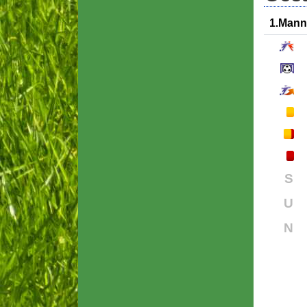
1.Mann
S
U
N