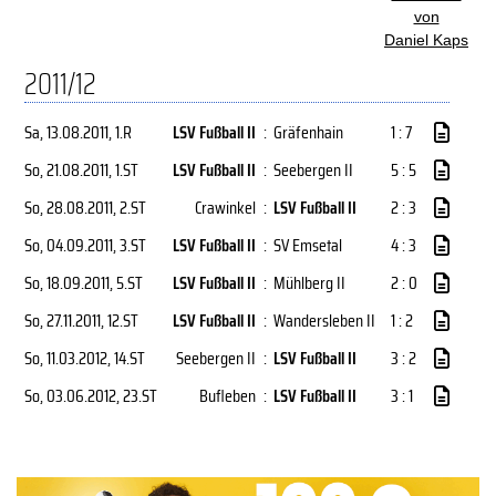
von
Daniel Kaps
2011/12
Sa, 13.08.2011
, 1.R
LSV Fußball II
:
Gräfenhain
1 : 7
So, 21.08.2011
, 1.ST
LSV Fußball II
:
Seebergen II
5 : 5
So, 28.08.2011
, 2.ST
Crawinkel
:
LSV Fußball II
2 : 3
So, 04.09.2011
, 3.ST
LSV Fußball II
:
SV Emsetal
4 : 3
So, 18.09.2011
, 5.ST
LSV Fußball II
:
Mühlberg II
2 : 0
So, 27.11.2011
, 12.ST
LSV Fußball II
:
Wandersleben II
1 : 2
So, 11.03.2012
, 14.ST
Seebergen II
:
LSV Fußball II
3 : 2
So, 03.06.2012
, 23.ST
Bufleben
:
LSV Fußball II
3 : 1