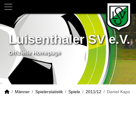
Luisenthaler SV e.V.
Offizielle Homepage
Männer
Spielerstatistik
Spiele
2011/12
Daniel Kaps