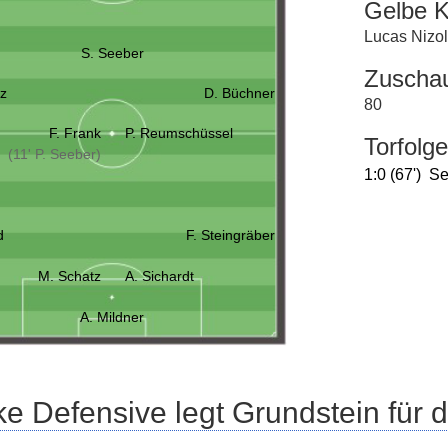
Gelbe K
Lucas Nizo
S. Seeber
Zuscha
tz
D. Büchner
80
F. Frank
P. Reumschüssel
Torfolge
(11' P. Seeber)
1:0 (67')
Se
d
F. Steingräber
M. Schatz
A. Sichardt
A. Mildner
ke Defensive legt Grundstein für 