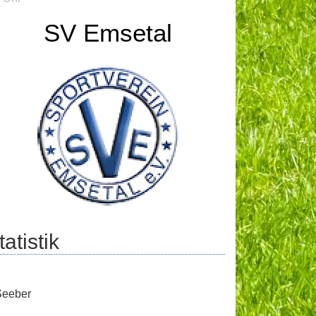
SV Emsetal
atistik
Seeber