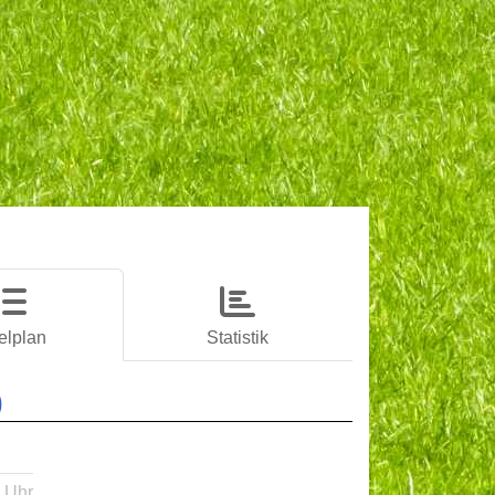
elplan
Statistik
)
 Uhr