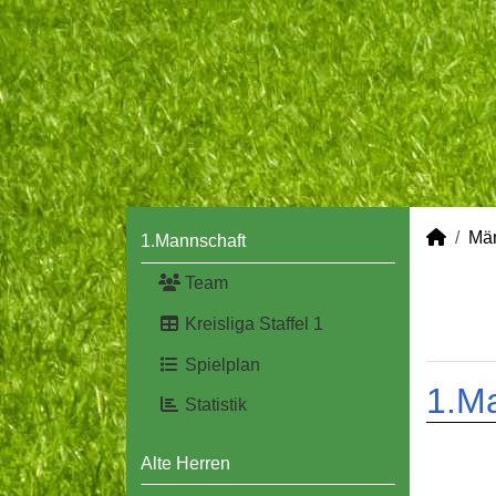
Mä
1.Mannschaft
Team
Kreisliga Staffel 1
Spielplan
1.M
Statistik
Alte Herren