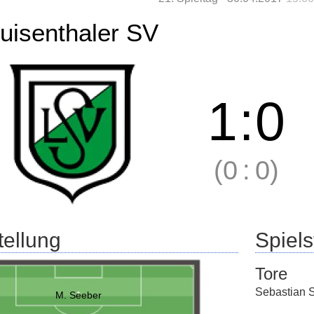
uisenthaler SV
1
:
0
(0
:
0)
tellung
Spielst
Tore
Sebastian 
M. Seeber