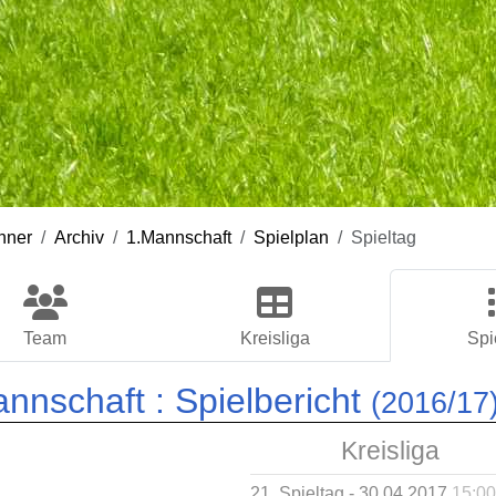
nner
Archiv
1.Mannschaft
Spielplan
Spieltag
Team
Kreisliga
Spi
annschaft :
Spielbericht
(2016/17
Kreisliga
21. Spieltag - 30.04.2017
15:00