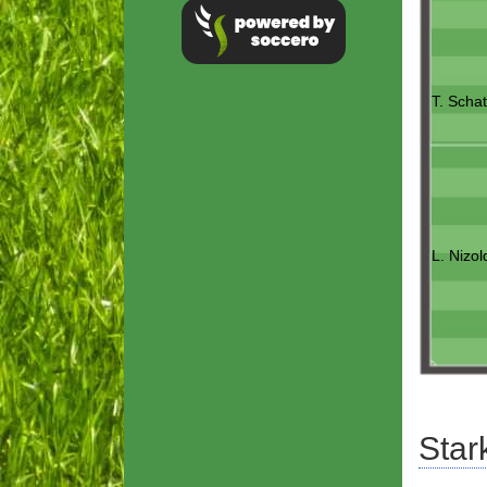
T. Scha
L. Nizol
Star