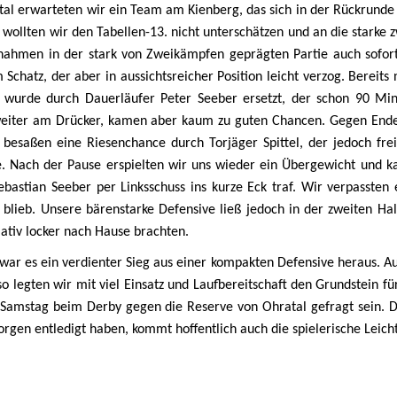
al erwarteten wir ein Team am Kienberg, das sich in der Rückrunde
o wollten wir den Tabellen-13. nicht unterschätzen und an die stark
ahmen in der stark von Zweikämpfen geprägten Partie auch sofort 
 Schatz, der aber in aussichtsreicher Position leicht verzog. Bereit
d wurde durch Dauerläufer Peter Seeber ersetzt, der schon 90 Min
weiter am Drücker, kamen aber kaum zu guten Chancen. Gegen Ende 
 besaßen eine Riesenchance durch Torjäger Spittel, der jedoch fr
e. Nach der Pause erspielten wir uns wieder ein Übergewicht und 
Sebastian Seeber per Linksschuss ins kurze Eck traf. Wir verpassten
blieb. Unsere bärenstarke Defensive ließ jedoch in der zweiten Hal
lativ locker nach Hause brachten.
ar es ein verdienter Sieg aus einer kompakten Defensive heraus. Au
so legten wir mit viel Einsatz und Laufbereitschaft den Grundstein 
Samstag beim Derby gegen die Reserve von Ohratal gefragt sein. D
orgen entledigt haben, kommt hoffentlich auch die spielerische Leicht