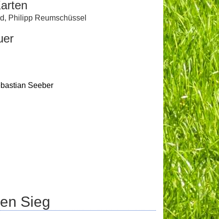
arten
ld
,
Philipp Reumschüssel
uer
bastian Seeber
den Sieg