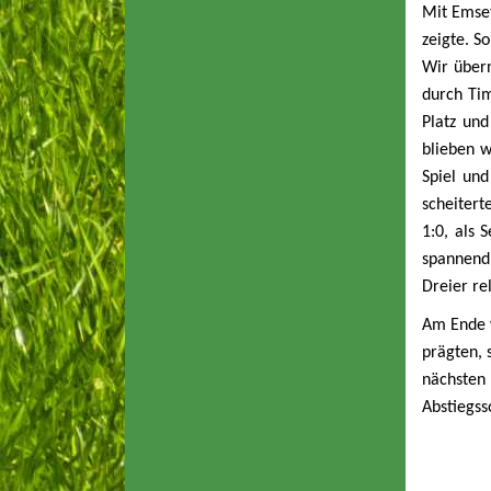
Mit Emset
zeigte. S
Wir übern
durch Tim
Platz un
blieben 
Spiel und
scheitert
1:0, als 
spannend 
Dreier re
Am Ende w
prägten, 
nächsten 
Abstiegss