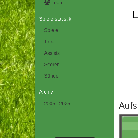
Team
L
Spielerstatistik
Spiele
Tore
Assists
Scorer
Sünder
Archiv
Aufs
2005 - 2025