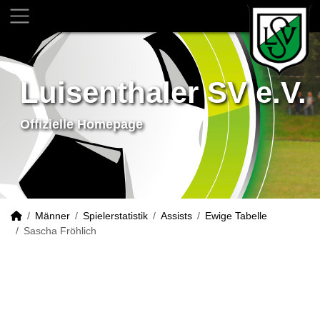
Luisenthaler SV e.V.
Offizielle Homepage
Männer
Spielerstatistik
Assists
Ewige Tabelle
Sascha Fröhlich