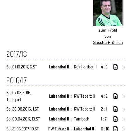
zum Profil
von
Sascha Fröhlich
2017/18
So, 01.10.2017
, 6.ST
Luisenthal II
:
Reinhardsb. II
4 : 2
(1)
2016/17
So, 07.08.2016
,
Luisenthal II
:
RW Tabarz II
4 : 2
(1)
Testspiel
So, 28.08.2016
, 1.ST
Luisenthal II
:
RW Tabarz II
2 : 1
(1)
So, 09.04.2017
, 13.ST
Luisenthal II
:
Tambach
1 : 7
(1)
So, 21.05.2017
, 10.ST
RW Tabarz II
:
Luisenthal II
0 : 10
(1)