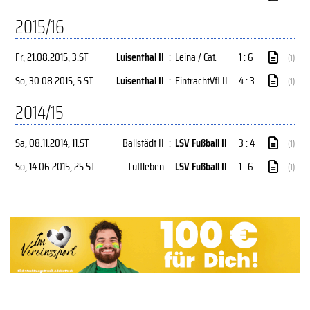
2015/16
Fr, 21.08.2015
, 3.ST
Luisenthal II
:
Leina / Cat.
1 : 6
(1)
So, 30.08.2015
, 5.ST
Luisenthal II
:
EintrachtVfl II
4 : 3
(1)
2014/15
Sa, 08.11.2014
, 11.ST
Ballstädt II
:
LSV Fußball II
3 : 4
(1)
So, 14.06.2015
, 25.ST
Tüttleben
:
LSV Fußball II
1 : 6
(1)