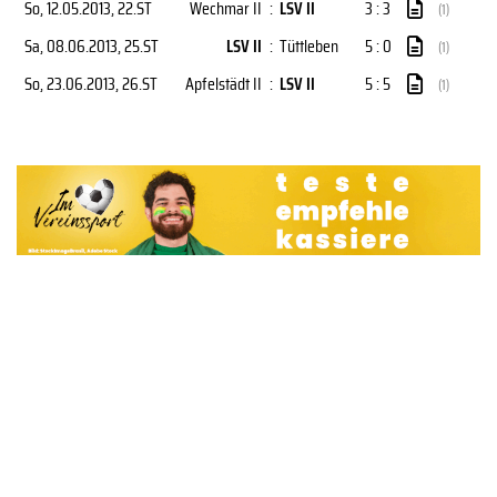
So, 12.05.2013
, 22.ST
Wechmar II
:
LSV II
3 : 3
(1)
Sa, 08.06.2013
, 25.ST
LSV II
:
Tüttleben
5 : 0
(1)
So, 23.06.2013
, 26.ST
Apfelstädt II
:
LSV II
5 : 5
(1)