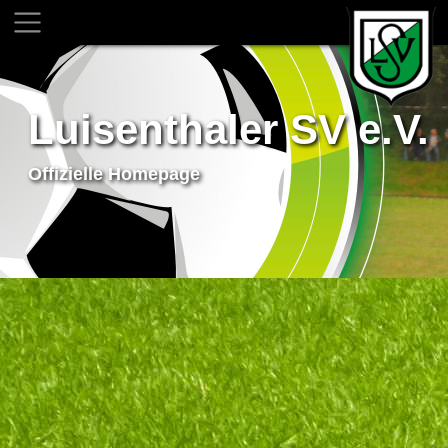
Luisenthaler SV e.V.
Offizielle Homepage