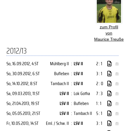
zum Profil
von
Maurice Treuße
2012/13
So, 16.09.2012
, 4.ST
Mühlberg II
:
LSV II
2 : 1
(1)
So, 30.09.2012
, 6.ST
Bufleben
:
LSV II
3 : 1
(1)
So, 14.10.2012
, 8.ST
Tambach II
:
LSV II
2 : 0
(1)
Sa, 09.03.2013
, 11.ST
LSV II
:
Lok Gotha
7 : 3
(1)
So, 21.04.2013
, 19.ST
LSV II
:
Bufleben
1 : 1
(1)
So, 05.05.2013
, 21.ST
LSV II
:
Tambach II
5 : 1
(1)
Fr, 10.05.2013
, 14.ST
Eml. / Schw. II
:
LSV II
3 : 1
(1)