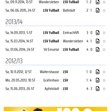
So, 09.11.2014
, 13.ST
Wandersleben
:
LSV Fußball
1 : 2
(1)
Sa, 06.06.2015
, 24.ST
LSV Fußball
:
Ballstädt
2 : 1
(1)
2013/14
Sa, 14.09.2013
, 5.ST
LSV Fußball
:
EintrachtVfl
3 : 0
(1)
Sa, 15.03.2014
, 14.ST
LSV Fußball
:
Wandersleben
4 : 1
(1)
So, 01.06.2014
, 24.ST
SV Emsetal
:
LSV Fußball
4 : 0
(1)
2012/13
Sa, 10.11.2012
, 12.ST
Waltershause
:
LSV
1 : 0
(1)
Mo, 20.05.2013
, 10.ST
Gräfenhain
:
LSV
1 : 4
(1)
Sa, 15.06.2013
, 26.ST
Apfelstädt
:
LSV
4 : 3
(1)