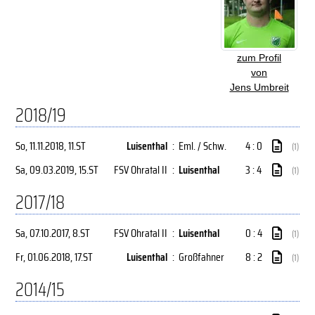
zum Profil
von
Jens Umbreit
2018/19
So, 11.11.2018
, 11.ST
Luisenthal
:
Eml. / Schw.
4 : 0
(1)
Sa, 09.03.2019
, 15.ST
FSV Ohratal II
:
Luisenthal
3 : 4
(1)
2017/18
Sa, 07.10.2017
, 8.ST
FSV Ohratal II
:
Luisenthal
0 : 4
(1)
Fr, 01.06.2018
, 17.ST
Luisenthal
:
Großfahner
8 : 2
(1)
2014/15