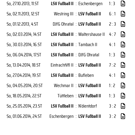
So, 27.10.2013
, 11.ST
LSV Fußball II
:
Eschenbergen
1 : 3
Sa, 02.11.2013
, 12.ST
Westring III
:
LSV Fußball II
6 : 1
So, 01.12.2013
, 4.ST
DJfG Ohratal
:
LSV Fußball II
2 : 3
So, 02.03.2014
, 14.ST
LSV Fußball II
:
Waltershause II
4 : 7
So, 30.03.2014
, 16.ST
LSV Fußball II
:
Tambach II
4 : 1
So, 06.04.2014
, 17.ST
LSV Fußball II
:
DJfG Ohratal
1 : 3
So, 13.04.2014
, 18.ST
EintrachtVfl II
:
LSV Fußball II
7 : 2
So, 27.04.2014
, 19.ST
LSV Fußball II
:
Bufleben
4 : 1
So, 04.05.2014
, 20.ST
Wechmar II
:
LSV Fußball II
1 : 2
So, 18.05.2014
, 22.ST
Tüttleben
:
LSV Fußball II
1 : 3
So, 25.05.2014
, 23.ST
LSV Fußball II
:
N`dientdorf
3 : 2
So, 01.06.2014
, 24.ST
Eschenbergen
:
LSV Fußball II
3 : 2