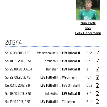
zum Profil
von
Felix Habermann
2013/14
Sa, 17.08.2013
, 1.ST
Waltershause II
:
LSV Fußball II
5 : 2
So, 01.09.2013
, 3.ST
Tambach II
:
LSV Fußball II
0 : 2
So, 22.09.2013
, 6.ST
Bufleben
:
LSV Fußball II
3 : 1
So, 29.09.2013
, 7.ST
LSV Fußball II
:
Wechmar II
1 : 1
Do, 03.10.2013
, 2.R
LSV Fußball II
:
FSV Ohratal II
0 : 2
Sa, 05.10.2013
, 8.ST
Lok Gotha
:
LSV Fußball II
5 : 1
So, 13.10.2013
, 9.ST
LSV Fußball II
:
Tüttleben
6 : 1