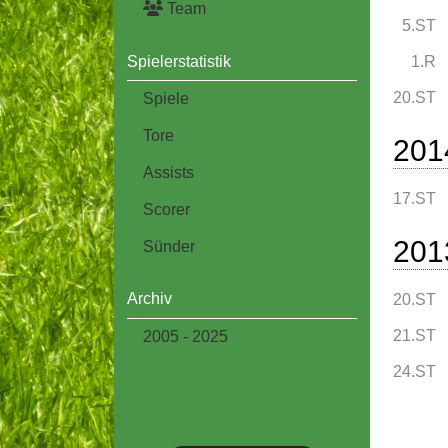
Team
5.ST
Spielerstatistik
1.R
20.ST
Spiele
Tore
201
Assists
17.ST
Scorer
201
Sünder
Archiv
20.ST
21.ST
2005 - 2025
24.ST