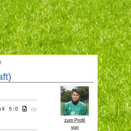
f
ft)
II
5 : 0
(1)
zum Profil
von