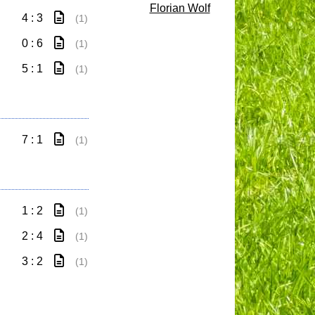
Florian Wolf
I
4 : 3
(1)
0 : 6
(1)
5 : 1
(1)
7 : 1
(1)
1 : 2
(1)
2 : 4
(1)
3 : 2
(1)