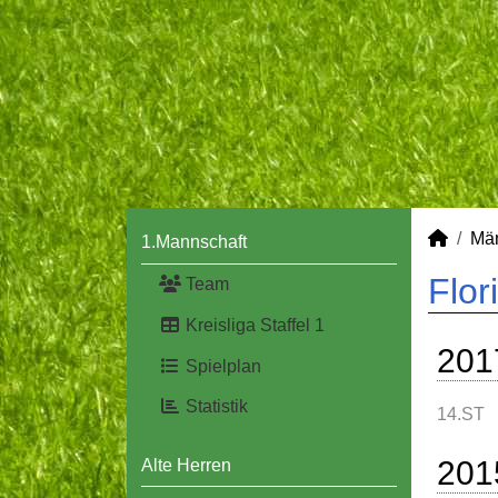
Mä
1.Mannschaft
Flor
Team
Kreisliga Staffel 1
201
Spielplan
Statistik
14.ST
201
Alte Herren