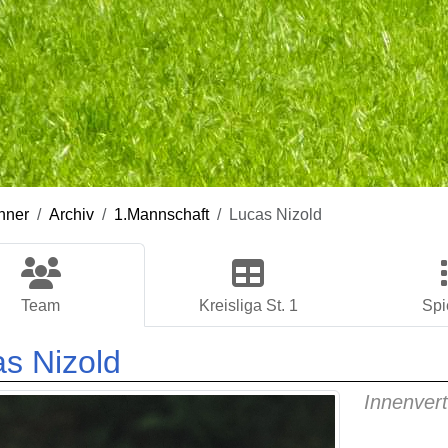
nner
Archiv
1.Mannschaft
Lucas Nizold
Team
Kreisliga St. 1
Spi
s Nizold
Innenvert