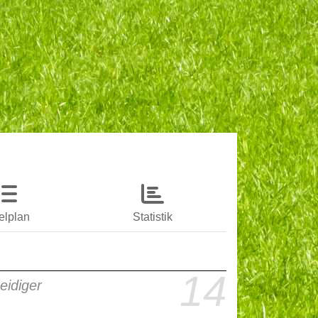
elplan
Statistik
14
eidiger