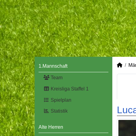
Mä
1.Mannschaft
Team
Kreisliga Staffel 1
Spielplan
Luca
Statistik
Alte Herren