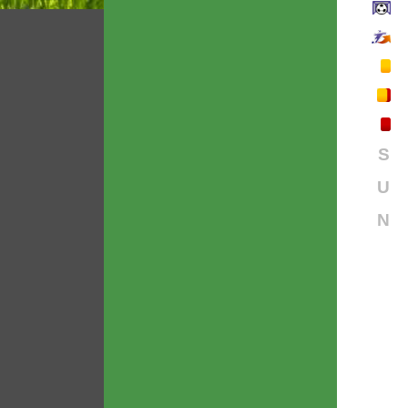
S
U
N