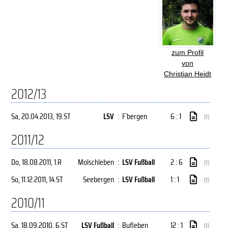
zum Profil
von
Christian Heidt
2012/13
Sa, 20.04.2013
, 19.ST
LSV
:
F`bergen
6 : 1
(1)
2011/12
Do, 18.08.2011
, 1.R
Molschleben
:
LSV Fußball
2 : 6
(1)
So, 11.12.2011
, 14.ST
Seebergen
:
LSV Fußball
1 : 1
(1)
2010/11
Sa, 18.09.2010
, 6.ST
LSV Fußball
:
Bufleben
12 : 1
(1)