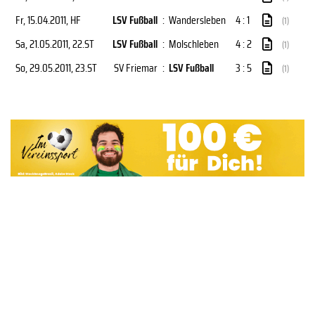
Fr, 15.04.2011
, HF
LSV Fußball
:
Wandersleben
4 : 1
(1)
Sa, 21.05.2011
, 22.ST
LSV Fußball
:
Molschleben
4 : 2
(1)
So, 29.05.2011
, 23.ST
SV Friemar
:
LSV Fußball
3 : 5
(1)