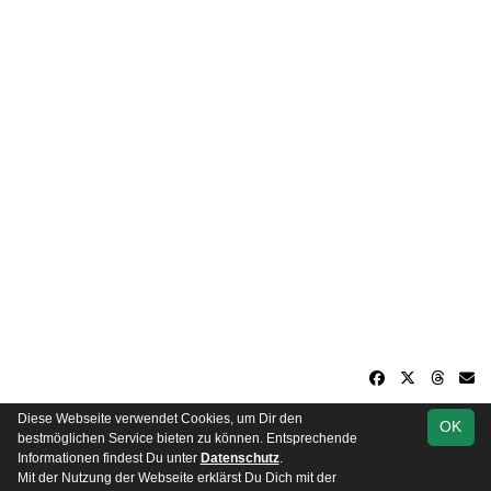
Diese Webseite verwendet Cookies, um Dir den
OK
soccero.de
bestmöglichen Service bieten zu können. Entsprechende
© 2006 - 2026
Informationen findest Du unter
Datenschutz
.
Mit der Nutzung der Webseite erklärst Du Dich mit der
Besucherstatistik
Kontakt
Impressum
Datenschutz