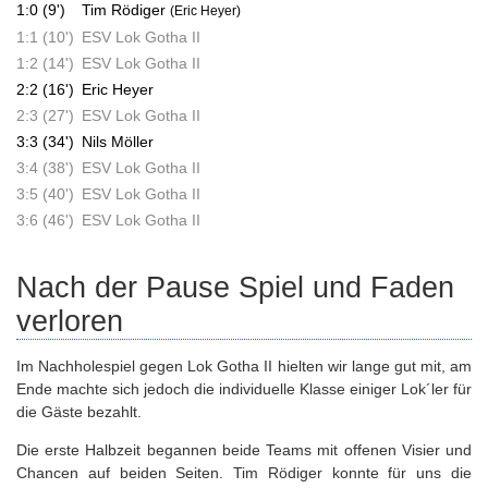
1:0 (9')
Tim Rödiger
(Eric Heyer)
1:1 (10')
ESV Lok Gotha II
1:2 (14')
ESV Lok Gotha II
2:2 (16')
Eric Heyer
2:3 (27')
ESV Lok Gotha II
3:3 (34')
Nils Möller
3:4 (38')
ESV Lok Gotha II
3:5 (40')
ESV Lok Gotha II
3:6 (46')
ESV Lok Gotha II
Nach der Pause Spiel und Faden
verloren
Im Nachholespiel gegen Lok Gotha II hielten wir lange gut mit, am
Ende machte sich jedoch die individuelle Klasse einiger Lok´ler für
die Gäste bezahlt.
Die erste Halbzeit begannen beide Teams mit offenen Visier und
Chancen auf beiden Seiten. Tim Rödiger konnte für uns die