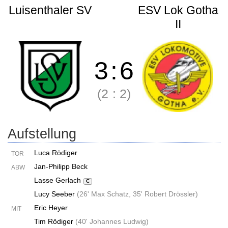
Luisenthaler SV
ESV Lok Gotha
II
3
:
6
(2
:
2)
Aufstellung
Luca Rödiger
TOR
Jan-Philipp Beck
ABW
Lasse Gerlach
C
Lucy Seeber
(
26' Max Schatz
,
35' Robert Drössler
)
Eric Heyer
MIT
Tim Rödiger
(
40' Johannes Ludwig
)