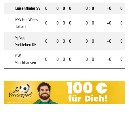
Luisenthaler SV
0
0
0
0
0
:
0
+0
0
FSV Rot Weiss
0
0
0
0
0
:
0
+0
0
Tabarz
SpVgg
0
0
0
0
0
:
0
+0
0
Siebleben 06
GW
0
0
0
0
0
:
0
+0
0
Stockhausen