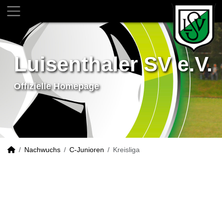
Luisenthaler SV e.V.
Offizielle Homepage
Nachwuchs
C-Junioren
Kreisliga