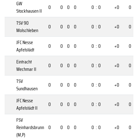
GW
0
0
0
0
0
:
0
+0
0
Stockhausen II
TSV 90
0
0
0
0
0
:
0
+0
0
Molschleben
JFC Nesse
0
0
0
0
0
:
0
+0
0
Apfelstädt
Eintracht
0
0
0
0
0
:
0
+0
0
Wechmar II
TSV
0
0
0
0
0
:
0
+0
0
Sundhausen
JFC Nesse
0
0
0
0
0
:
0
+0
0
Apfelstädt II
FSV
Reinhardsbrunn
0
0
0
0
0
:
0
+0
0
(M,P)