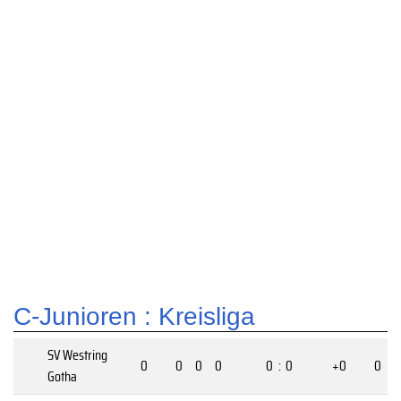
C-Junioren :
Kreisliga
SV Westring
0
0
0
0
0
:
0
+0
0
Gotha