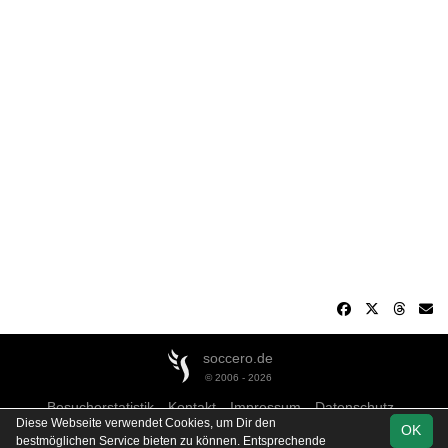
soccero.de
© 2006 - 2026
Besucherstatistik
Kontakt
Impressum
Datenschutz
Diese Webseite verwendet Cookies, um Dir den
OK
bestmöglichen Service bieten zu können. Entsprechende