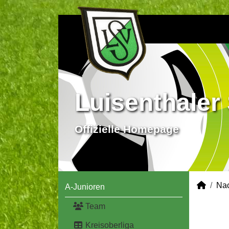
Luisenthaler 
Offizielle Homepage
Na
A-Junioren
Team
Kreisoberliga