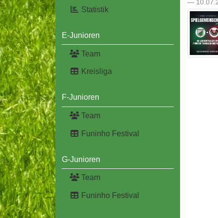
— 10.07.2
Statistik
E-Junioren
Team
Kreisliga
F-Junioren
Team
Funinho Festival
G-Junioren
Team
Funinho Festival