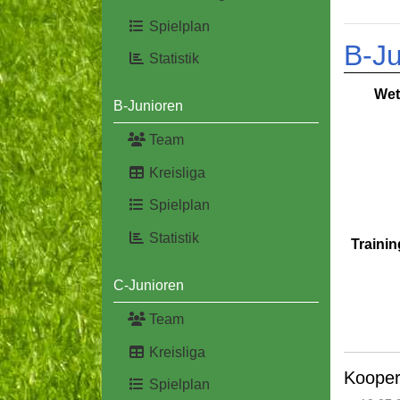
Spielplan
B-Ju
Statistik
Wet
B-Junioren
Team
Kreisliga
Spielplan
Statistik
Trainin
C-Junioren
Team
Kreisliga
Kooper
Spielplan