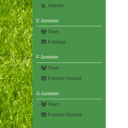
Statistik
E-Junioren
Team
Kreisliga
F-Junioren
Team
Funinho Festival
G-Junioren
Team
Funinho Festival