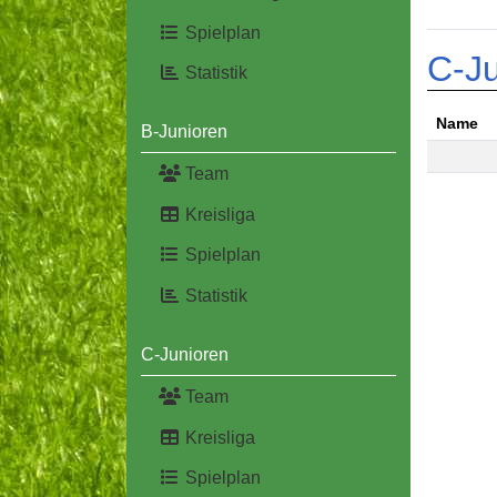
Spielplan
C-Ju
Statistik
Name
B-Junioren
Name
Team
Kreisliga
Spielplan
Statistik
C-Junioren
Team
Kreisliga
Spielplan