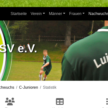
Startseite
Verein
Männer
Frauen
Nachwuch
SV e.V.
chwuchs
C-Junioren
Statistik