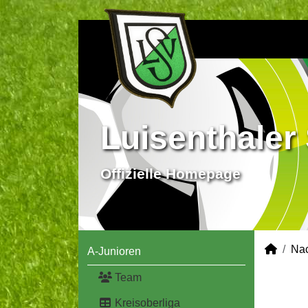
Luisenthaler 
Offizielle Homepage
Na
A-Junioren
Team
Kreisoberliga