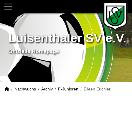
Luisenthaler SV e.V.
Offizielle Homepage
Nachwuchs
Archiv
F-Junioren
Eileen Euchler