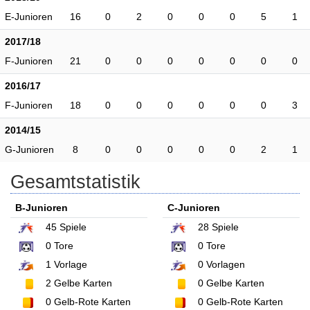
E-Junioren
16
0
2
0
0
0
5
1
2017/18
F-Junioren
21
0
0
0
0
0
0
0
2016/17
F-Junioren
18
0
0
0
0
0
0
3
2014/15
G-Junioren
8
0
0
0
0
0
2
1
Gesamtstatistik
B-Junioren
C-Junioren
45
Spiele
28
Spiele
0
Tore
0
Tore
1
Vorlage
0
Vorlagen
2
Gelbe Karten
0
Gelbe Karten
0
Gelb-Rote Karten
0
Gelb-Rote Karten